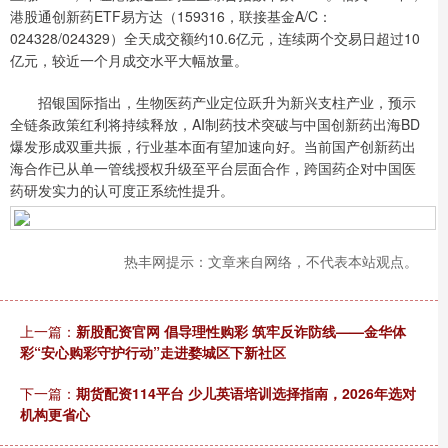
港股通创新药ETF易方达（159316，联接基金A/C：
024328/024329）全天成交额约10.6亿元，连续两个交易日超过10
亿元，较近一个月成交水平大幅放量。
招银国际指出，生物医药产业定位跃升为新兴支柱产业，预示
全链条政策红利将持续释放，AI制药技术突破与中国创新药出海BD
爆发形成双重共振，行业基本面有望加速向好。当前国产创新药出
海合作已从单一管线授权升级至平台层面合作，跨国药企对中国医
药研发实力的认可度正系统性提升。
热丰网提示：文章来自网络，不代表本站观点。
上一篇：
新股配资官网 倡导理性购彩 筑牢反诈防线——金华体
彩“安心购彩守护行动”走进婺城区下新社区
下一篇：
期货配资114平台 少儿英语培训选择指南，2026年选对
机构更省心