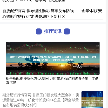
新股配资官网 倡导理性购彩 筑牢反诈防线——金华体彩“安
心购彩守护行动”走进婺城区下新社区
推荐资讯
衡牛所配资 潮嗨玩XR大空间：把“技术稳定”刻进骨子里，才是
真沉浸
期货配资行情官网 甘肃玉门新发现大型金矿：资
源量超过40吨，矿化带长度约14公里【附全球黄
金市场供需现状分析】