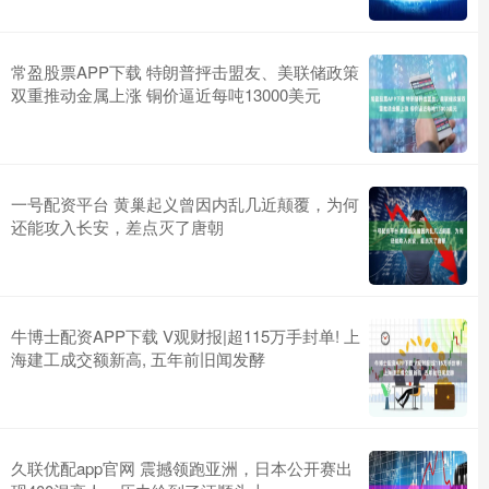
常盈股票APP下载 特朗普抨击盟友、美联储政策
双重推动金属上涨 铜价逼近每吨13000美元
一号配资平台 黄巢起义曾因内乱几近颠覆，为何
还能攻入长安，差点灭了唐朝
牛博士配资APP下载 V观财报|超115万手封单! 上
海建工成交额新高, 五年前旧闻发酵
久联优配app官网 震撼领跑亚洲，日本公开赛出