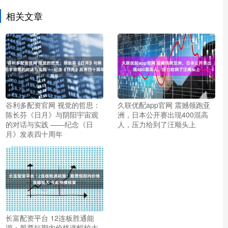
相关文章
谷利多配资官网 视觉的哲思：
久联优配app官网 震撼领跑亚
陈长芬《日月》与阴阳宇宙观
洲，日本公开赛出现400混高
的对话与实践 ——纪念《日
人，压力给到了汪顺头上
月》发表四十周年
长富配资平台 12连板胜通能
源：股票短期内价格涨幅较大