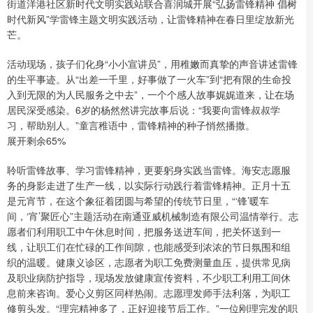
街道洋港社区新时代文明实践站联合喜润城开展“弘扬雷锋精神 倡树
时代新风”学雷锋主题文明实践活动，让雷锋精神在春日里绽放新光
芒。
活动现场，孩子们化身“小小宣讲员”，用稚嫩而真挚的声音讲述雷锋
的生平事迹。从“出差一千里，好事做了一火车”到“把有限的生命投
入到无限的为人民服务之中去”，一个个感人故事娓娓道来，让在场
居民深受感染。6岁的杨然然讲完故事后说：“我要向雷锋叔叔学
习，帮助别人。”童言稚语中，雷锋精神的种子悄然播撒。
展开剩余65%
聆听雷锋故事、学习雷锋精神，更要躬身实践当雷锋。海安志愿服
务的身影走进了生产一线，以实际行动践行着雷锋精神。正月十五
是元宵节，在这个象征着团圆与希望的传统节日里，“‘锋’暖车
间，‘宵’聚匠心”主题活动在南通亚威机械制造有限公司温情举行。志
愿者们利用职工中午休息时间，把服务送进车间，把关怀送到一
线，让职工们在忙碌的工作间隙，也能感受到浓浓的节日氛围和组
织的温暖。健康义诊区，志愿者为职工免费测量血压，提供常见病
及职业病防护指导，现场发放健康宣传资料，不少职工利用工间休
息前来咨询。爱心义剪区同样热闹。志愿理发师手法利落，为职工
修剪头发。“理完精神多了，正好迎接节后工作。”一位刚理完发的职