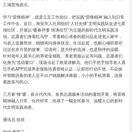
工满意地表示。
学习“雷锋精神”，就是立足工作岗位，把实践“雷锋精神”融入到日常
工作中去。近日，海安市人社局组织“人社先锋”文明实践队走进七星
湖社区，开展以“暖春伴耆 情满佳节”为主题的新时代文明实践活
动。志愿者们身着红马甲，带着精心准备的慰问品走进老人家中，
与老人促膝而坐，细细询问身体状况、生活起居，也耐心倾听那些
沉淀在岁月里的故事。话语间，是关怀的流淌，也是陪伴的温暖。
针对老年人最关心的养老金领取、养老资格认证等问题，志愿者们
化身为“流动窗口”，现场当起了政策讲解员。他们手把手指导老人通
过手机APP完成养老保险待遇资格认证，让那些行动不便、不会操
作智能设备的老人足不出户就能解决难题，小小的手机屏幕，连接
着政策与民心。
三月春“锋”暖，薪火代代传。各类志愿服务活动的蓬勃开展，将雷锋
精神融入日常、化作经常，绘就了一幅全民参与、温暖人心的新时
代文明实践画卷。
通讯员 徐蓓
校对 陶善工