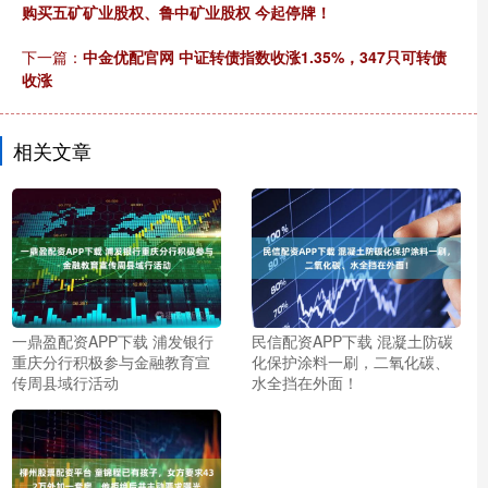
购买五矿矿业股权、鲁中矿业股权 今起停牌！
下一篇：
中金优配官网 中证转债指数收涨1.35%，347只可转债
收涨
相关文章
一鼎盈配资APP下载 浦发银行
民信配资APP下载 混凝土防碳
重庆分行积极参与金融教育宣
化保护涂料一刷，二氧化碳、
传周县域行活动
水全挡在外面！