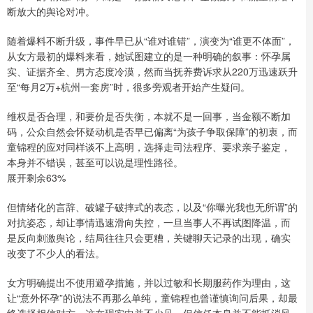
断放大的舆论对冲。
随着爆料不断升级，事件早已从“谁对谁错”，演变为“谁更不体面”，
从女方最初的爆料来看，她试图建立的是一种明确的叙事：怀孕属
实、证据齐全、男方态度冷漠，然而当抚养费诉求从220万迅速跃升
至“每月2万+杭州一套房”时，很多旁观者开始产生疑问。
维权是否合理，和要价是否失衡，本就不是一回事，当金额不断加
码，公众自然会怀疑动机是否早已偏离“为孩子争取保障”的初衷，而
童锦程的应对同样谈不上高明，选择走司法程序、要求亲子鉴定，
本身并不错误，甚至可以说是理性路径。
展开剩余63%
但情绪化的言辞、破罐子破摔式的表态，以及“你曝光我也无所谓”的
对抗姿态，却让事情迅速滑向失控，一旦当事人不再试图降温，而
是反向刺激舆论，结局往往只会更糟，关键聊天记录的出现，确实
改变了不少人的看法。
女方明确提出不使用避孕措施，并以过敏和长期服药作为理由，这
让“意外怀孕”的说法不再那么单纯，童锦程也曾谨慎询问后果，却最
终选择相信对方，这在现实中并不少见，但信任本身并不能抵消风