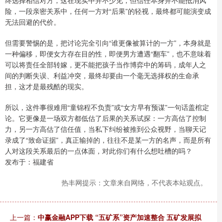
险，一段亲密关系中，任何一方对“后果”的轻视，最终都可能演变成
无法回避的代价。
但需要警惕的是，把讨论完全引向“谁更像被算计的一方”，本身就是
一种偏移，即便女方存在目的性，即便男方遭遇“翻车”，也不意味着
可以将责任全部转嫁，更不能把孩子当作博弈中的筹码，成年人之
间的判断失误、利益冲突，最终却要由一个毫无选择权的生命承
担，这才是最残酷的现实。
所以，这件事很难用“童锦程不负责”或“女方早有预谋”一句话盖棺定
论。它更像是一场双方都低估了后果的关系试探：一方高估了控制
力，另一方高估了信任值，当私下纠纷被推到公众视野，当聊天记
录成了“致命证据”，真正输掉的，往往不是某一方的名声，而是所有
人对这段关系最后的一点体面，对此你们有什么想吐槽的吗？
发布于：福建省
热丰网提示：文章来自网络，不代表本站观点。
上一篇：
中赢金融APP下载 “五矿系”资产加速整合 五矿发展拟