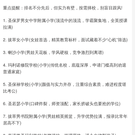
重点提醒：排名不分先后，但实力有壁，按需择校，别盲目跟风!
1. 圣保罗男女中学附属小学(顶流中的顶流，学霸聚集地，全英授课
拉满)
2. 拔萃女小学(女娃首选，精英教育标杆，面试藏着不少“心机”筛选)
3. 喇沙小学(男娃天花板，学风硬核，竞争激烈到离谱)
4. 玛利诺修院学校(小学)(传统名校，底蕴深厚，申请门槛高到劝退
普通家庭)
5. 圣保禄学校(小学)(颜值与实力并存，注重综合素质，难进程度堪
比考公)
6. 圣若瑟小学(口碑炸裂，师资顶配，家长挤破头也要抢的学位)
7. 拔萃男书院附属小学(男娃精英摇篮，升学优势拉满，报录比常年
居高不下)