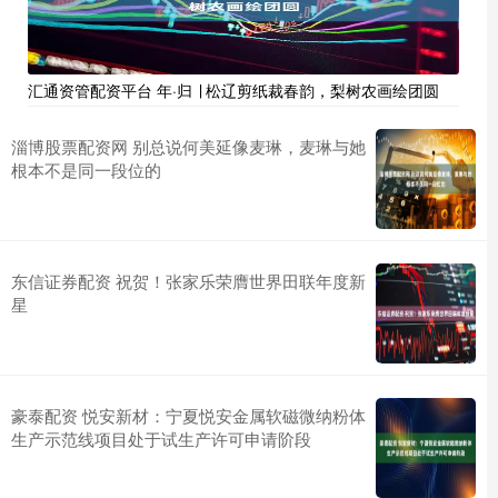
汇通资管配资平台 年·归 ∣ 松辽剪纸裁春韵，梨树农画绘团圆
淄博股票配资网 别总说何美延像麦琳，麦琳与她
根本不是同一段位的
东信证券配资 祝贺！张家乐荣膺世界田联年度新
星
豪泰配资 悦安新材：宁夏悦安金属软磁微纳粉体
生产示范线项目处于试生产许可申请阶段