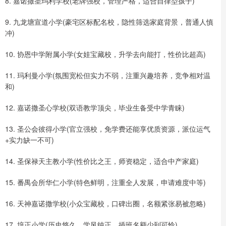
8. 嘉诺撒圣玛利学校(老牌强校，管理严格，适合自律型孩子)
9. 九龙塘宣道小学(豪宅区标配名校，隐性筛选家庭背景，普通人慎
冲)
10. 协恩中学附属小学(女娃宝藏校，升学去向能打，性价比超高)
11. 玛利曼小学(氛围宽松但实力不弱，注重兴趣培养，竞争相对温
和)
12. 嘉诺撒圣心学校(双语教学顶尖，毕业生备受中学青睐)
13. 圣公会彼得小学(官立强校，免学费还能享优质资源，派位运气
+实力缺一不可)
14. 圣保禄天主教小学(性价比之王，师资稳定，适合中产家庭)
15. 番禺会所华仁小学(特色鲜明，注重全人发展，申请难度中等)
16. 天神嘉诺撒学校(小众宝藏校，口碑出圈，名额紧张易被忽略)
17. 培正小学(历史悠久，学风纯正，插班名额少到可怜)