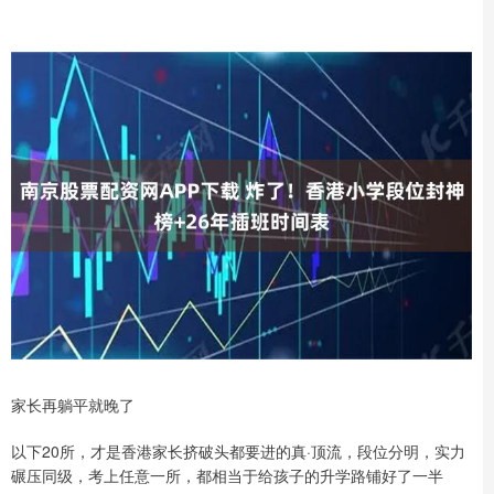
家长再躺平就晚了
以下20所，才是香港家长挤破头都要进的真·顶流，段位分明，实力
碾压同级，考上任意一所，都相当于给孩子的升学路铺好了一半