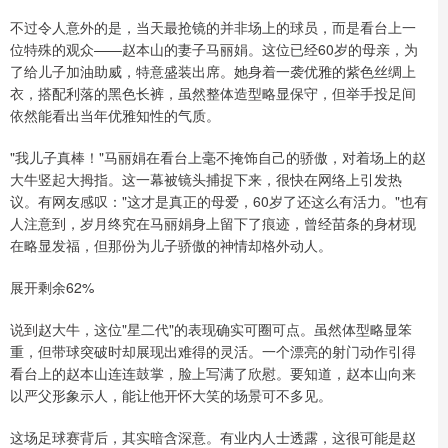
不过令人意外的是，当天最抢镜的并非场上的球员，而是看台上一
位特殊的观众——赵本山的妻子马丽娟。这位已经60岁的母亲，为
了给儿子加油助威，特意盛装出席。她身着一袭优雅的紫色丝绸上
衣，搭配利落的黑色长裤，虽然整体造型略显保守，但举手投足间
依然能看出当年优雅知性的气质。
"我儿子真棒！"马丽娟在看台上毫不掩饰自己的骄傲，对着场上的赵
大牛竖起大拇指。这一幕被镜头捕捉下来，很快在网络上引发热
议。有网友感叹："这才是真正的母爱，60岁了还这么有活力。"也有
人注意到，岁月终究在马丽娟身上留下了痕迹，曾经苗条的身材现
在略显发福，但那份为儿子骄傲的神情却格外动人。
展开剩余62%
说到赵大牛，这位"星二代"的表现确实可圈可点。虽然体型略显笨
重，但带球突破时却展现出难得的灵活。一个漂亮的射门动作引得
看台上的赵本山连连鼓掌，脸上写满了欣慰。要知道，赵本山向来
以严父形象示人，能让他开怀大笑的场景可不多见。
这场足球赛背后，其实暗含深意。有业内人士透露，这很可能是赵