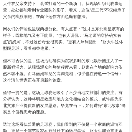
大牛在父亲支持下，尝试打造的一个新项目。从现场组织到赛事运
营，处处都能看到专业团队的影子。看来，这位"星二代"不仅继承了
父亲的幽默细胞，在商业运作方面也颇有想法。
网友们的评论也呈现两极分化。有人点赞："这才是东北明星该有的
样子，既接地气又有正能量。"也有人调侃："马老师的穿搭确实有
点'奶奶风'，不过这份母爱很真实。"更有人犀利指出："赵大牛这体
型踢足球，看着都替他累。"
但不可否认的是，这场活动确实为沉寂多时的东北娱乐圈注入了一
股新鲜活力。从现场观众的热情程度来看，赵家在当地的影响力依
然不容小觑。而马丽娟罕见的高调亮相，似乎也在传递一个信号：
这个演艺世家正在开启新的篇章。
值得一提的是，这场足球赛还吸引了不少当地文旅部门的关注。有
分析认为，这种将明星效应与地方文化相结合的模式，或许能为东
北文旅产业提供新的发展思路。毕竟在当下，如何讲好"东北故事"确
实是个值得思考的课题。
透过这场看似普通的足球赛，我们看到的不仅是一个家庭的温情互
动，更是一个演艺世家在新时代下的转型尝试。赵大牛能否真正走