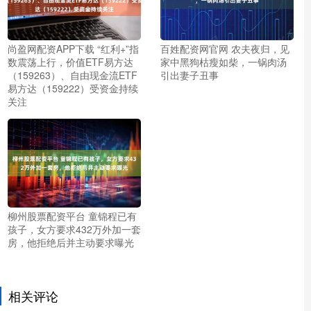
尚盈网配资APP下载 “红利+”指
百姓配资网官网 农夫夜归，见
数震荡上行，价值ETF易方达
家中黑狗枯瘦如柴，一锅肉汤
（159263）、自由现金流ETF
引出妻子丑事
易方达（159222）受资金持续
关注
柳州股票配资平台 童锦程已有
孩子，女方要求432万外加一套
房，他拒绝后并主动要求曝光
相关评论